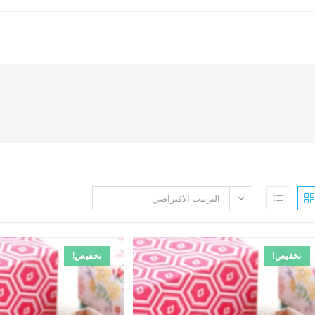
الترتيب الافتراضي
تخفيض!
تخفيض!