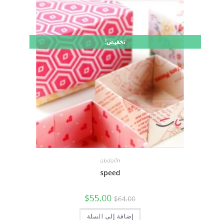
تخفيض!
abdallh
speed
السعر
السعر
$
55.00
$
64.00
الأصلي
الحالي
هو:
هو:
$64.00.
إضافة إلى السلة
$55.00.