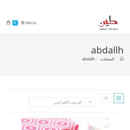
Menu
0
abd
تجات
>
abdallh
الترتيب الافتراضي