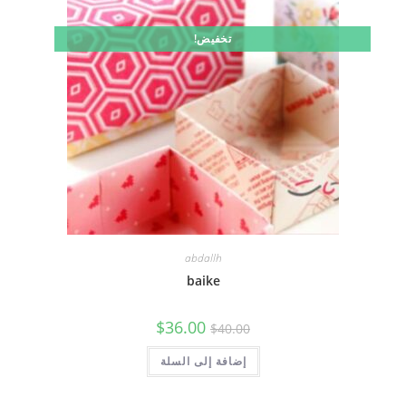
تخفيض!
abdallh
baike
السعر
السعر
$
36.00
$
40.00
الأصلي
الحالي
هو:
هو:
$40.00.
إضافة إلى السلة
$36.00.