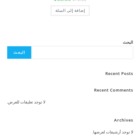
الأصلي
الحالي
هو:
هو:
$70.00.
إضافة إلى السلة
$65.00.
البحث
Rece
Recent C
لا توجد تعليقات للعرض.
A
شيفات لعرضها.